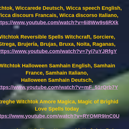
chtok, Wiccarede Deutsch, Wicca speech English,
icca discours Francais, Wicca discorso Italiano,
ttps://www.youtube.com/watch?v=6i8Ww9s6RXk
itchtok Reversible Spells Witchcraft, Sorciere,
Strega, Brujería, Brujas, Bruxa, Noita, Raganas,
ttps://www.youtube.com/watch?v=7yi7uYJRfgY
Witchtok Halloween Samhain English, Samhain
France,
Samhain Italiano,
Halloween Samhain Deutsch,
ttps://www.youtube.com/watch?v=mF_51rQrb7Y
treghe Witchtok Amore Magica, Magic of Brighid
Love Spells today
ttps://www.youtube.com/watch?v=RYOMR9InC0U