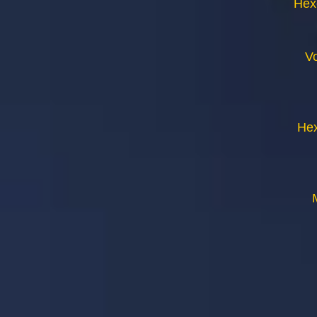
Hex
V
Hex