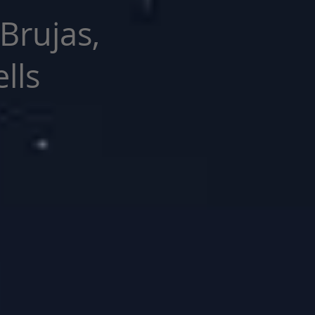
 Brujas,
lls