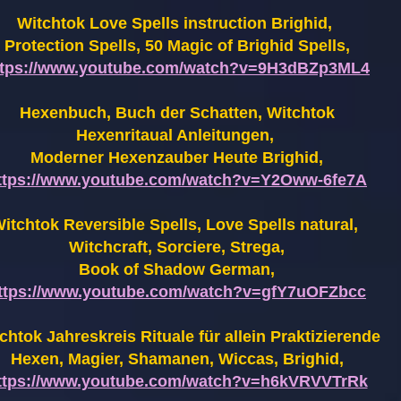
Witchtok Love Spells instruction Brighid,
Protection Spells, 50 Magic of Brighid Spells,
ttps://www.youtube.com/watch?v=9H3dBZp3ML4
Hexenbuch, Buch der Schatten, Witchtok
Hexenritaual Anleitungen,
Moderner Hexenzauber Heute Brighid,
ttps://www.youtube.com/watch?v=Y2Oww-6fe7A
itchtok Reversible Spells, Love Spells natural,
Witchcraft, Sorciere, Strega,
Book of Shadow German,
ttps://www.youtube.com/watch?v=gfY7uOFZbcc
chtok Jahreskreis Rituale für allein Praktizierende
Hexen,
Magier, Shamanen, Wiccas, Brighid,
ttps://www.youtube.com/watch?v=h6kVRVVTrRk