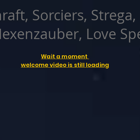
raft, Sorciers, Strega,
exenzauber, Love Spe
Wait a moment
welcome video is still loading