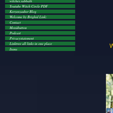
witches.sabbath
Youtube Witch Circle PDF
Kerzenzauber Blog
Welcome by Brighid Link:
Contact
Menübutton
Podcast
Privacystatement
Linktree all links in one place
W
Items