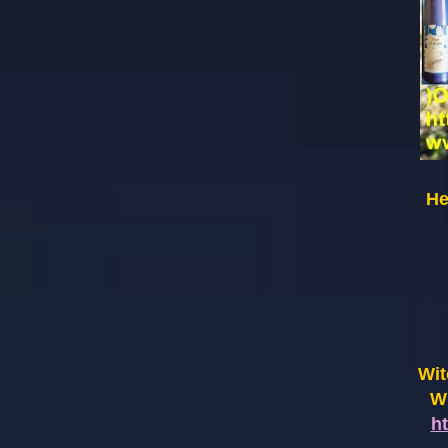
He
Wit
Wi
h