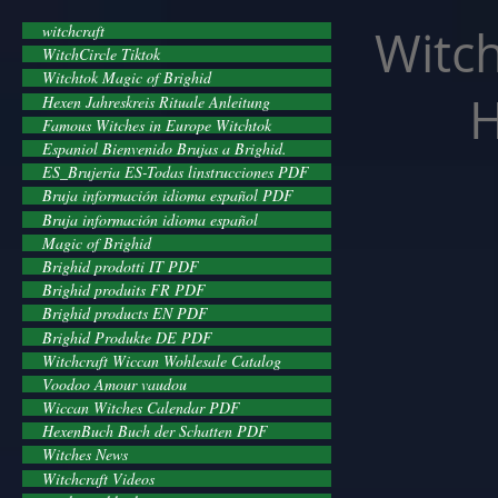
facebook-domain-verification=cvcpizmtgksq5fcmew8rd7c26oubyk
Witch
witchcraft
WitchCircle Tiktok
Witchtok Magic of Brighid
H
Hexen Jahreskreis Rituale Anleitung
Famous Witches in Europe Witchtok
Espaniol Bienvenido Brujas a Brighid.
ES_Brujeria ES-Todas linstrucciones PDF
Bruja información idioma español PDF
Bruja información idioma español
Magic of Brighid
Brighid prodotti IT PDF
Brighid produits FR PDF
Brighid products EN PDF
Brighid Produkte DE PDF
Witchcraft Wiccan Wohlesale Catalog
Voodoo Amour vaudou
Wiccan Witches Calendar PDF
HexenBuch Buch der Schatten PDF
Witches News
Witchcraft Videos