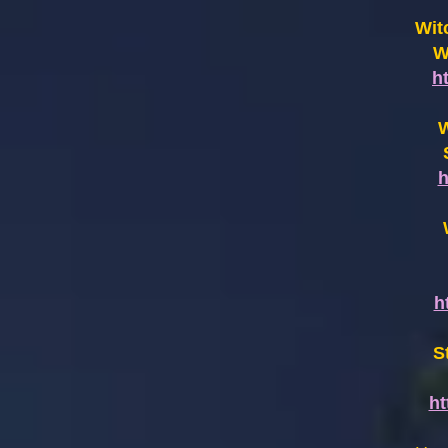
Wit
W
h
W
h
h
S
h