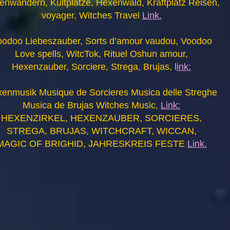
enwandern, Kultplätze, Hexenwald, Kraftplatz Reisen,
voyager, Witches Travel
Link.
oodoo Liebeszauber, Sorts d’amour vaudou, Voodoo
Love spells, WitcTok, Rituel Oshun amour,
Hexenzauber, Sorciere, Strega, Brujas,
l
ink:
enmusik Musique de Sorcieres Musica delle Streghe
Musica de Brujas Witches Music,
Link:
HEXENZIRKEL, HEXENZAUBER, SORCIERES,
STREGA, BRUJAS, WITCHCRAFT, WICCAN,
MAGIC OF BRIGHID, JAHRESKREIS FESTE
Link.