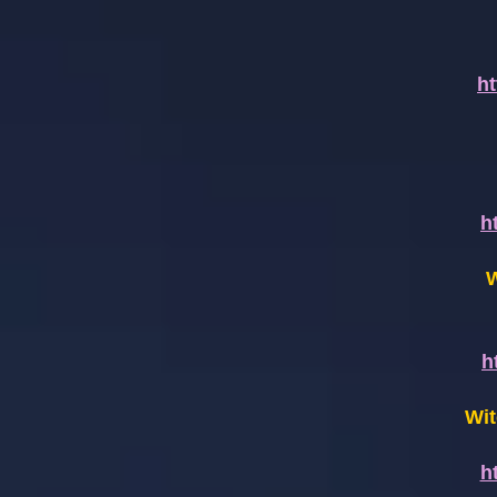
h
h
W
h
Wit
h