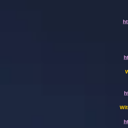
h
h
W
h
Wit
h