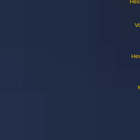
Hex
V
Hex