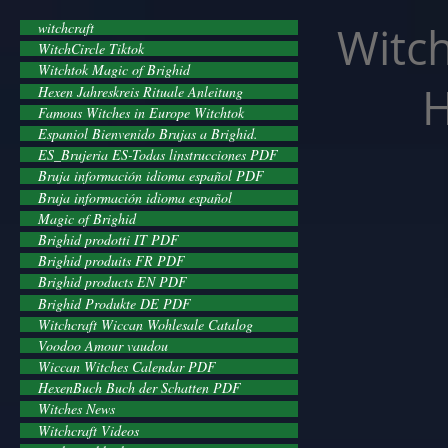
facebook-domain-verification=cvcpizmtgksq5fcmew8rd7c26oubyk
Witch
witchcraft
WitchCircle Tiktok
Witchtok Magic of Brighid
H
Hexen Jahreskreis Rituale Anleitung
Famous Witches in Europe Witchtok
Espaniol Bienvenido Brujas a Brighid.
ES_Brujeria ES-Todas linstrucciones PDF
Bruja información idioma español PDF
Bruja información idioma español
Magic of Brighid
Brighid prodotti IT PDF
Brighid produits FR PDF
Brighid products EN PDF
Brighid Produkte DE PDF
Witchcraft Wiccan Wohlesale Catalog
Voodoo Amour vaudou
Wiccan Witches Calendar PDF
HexenBuch Buch der Schatten PDF
Witches News
Witchcraft Videos