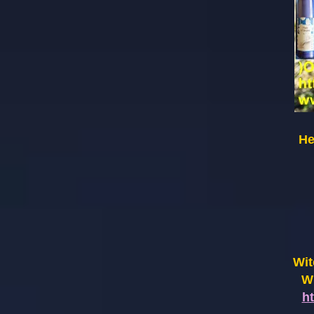
He
Wit
Wi
h