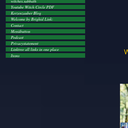
witches.sabbath
Youtube Witch Circle PDF
Kerzenzauber Blog
Welcome by Brighid Link:
Contact
Menübutton
Podcast
Privacystatement
Linktree all links in one place
W
Items