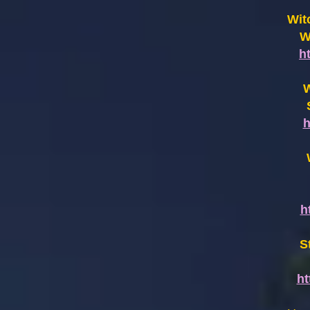
Wit
W
h
W
h
h
S
h