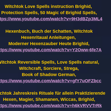
Witchtok Love Spells instruction Brighid,
Protection Spells, 50 Magic of Brighid Spells,
ttps://www.youtube.com/watch?v=9H3dBZp3ML4
Hexenbuch, Buch der Schatten, Witchtok
Hexenritaual Anleitungen,
Moderner Hexenzauber Heute Brighid,
ttps://www.youtube.com/watch?v=Y2Oww-6fe7A
itchtok Reversible Spells, Love Spells natural,
Witchcraft, Sorciere, Strega,
Book of Shadow German,
ttps://www.youtube.com/watch?v=gfY7uOFZbcc
chtok Jahreskreis Rituale für allein Praktizierende
Hexen,
Magier, Shamanen, Wiccas, Brighid,
ttps://www.youtube.com/watch?v=h6kVRVVTrRk