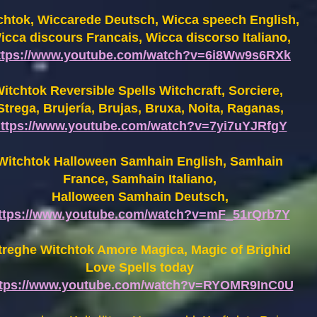
chtok, Wiccarede Deutsch, Wicca speech English,
icca discours Francais, Wicca discorso Italiano,
ttps://www.youtube.com/watch?v=6i8Ww9s6RXk
itchtok Reversible Spells Witchcraft, Sorciere,
Strega, Brujería, Brujas, Bruxa, Noita, Raganas,
ttps://www.youtube.com/watch?v=7yi7uYJRfgY
Witchtok Halloween Samhain English, Samhain
France,
Samhain Italiano,
Halloween Samhain Deutsch,
ttps://www.youtube.com/watch?v=mF_51rQrb7Y
treghe Witchtok Amore Magica, Magic of Brighid
Love Spells today
ttps://www.youtube.com/watch?v=RYOMR9InC0U