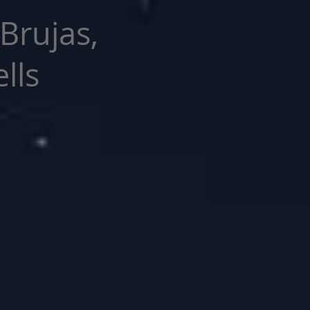
 Brujas,
lls