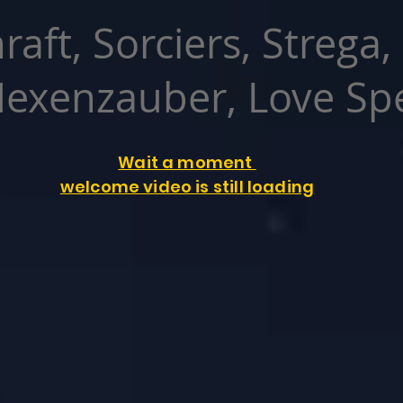
raft, Sorciers, Strega,
exenzauber, Love Spe
Wait a moment
welcome video is still loading