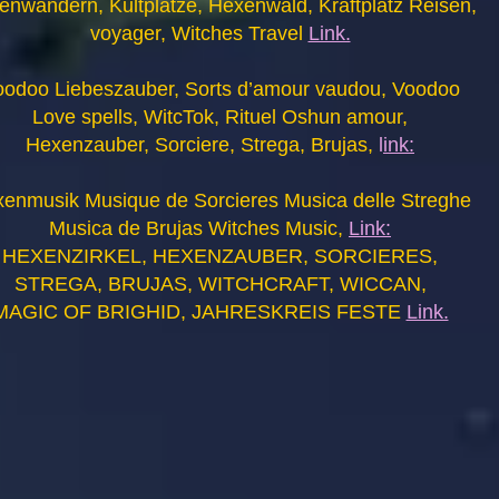
enwandern, Kultplätze, Hexenwald, Kraftplatz Reisen,
voyager, Witches Travel
Link.
oodoo Liebeszauber, Sorts d’amour vaudou, Voodoo
Love spells, WitcTok, Rituel Oshun amour,
Hexenzauber, Sorciere, Strega, Brujas,
l
ink:
enmusik Musique de Sorcieres Musica delle Streghe
Musica de Brujas Witches Music,
Link:
HEXENZIRKEL, HEXENZAUBER, SORCIERES,
STREGA, BRUJAS, WITCHCRAFT, WICCAN,
MAGIC OF BRIGHID, JAHRESKREIS FESTE
Link.