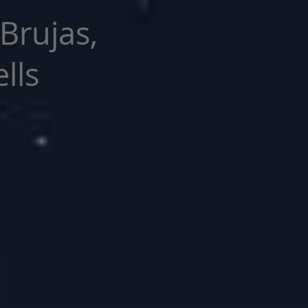
 Brujas,
lls