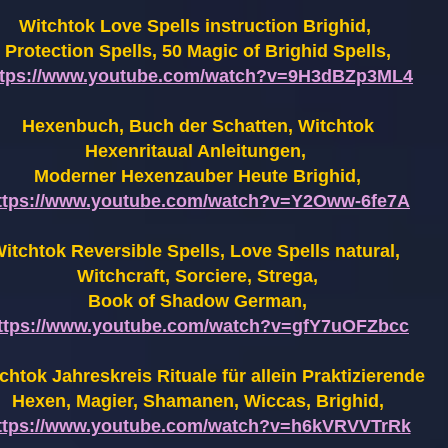
Witchtok Love Spells instruction Brighid,
Protection Spells, 50 Magic of Brighid Spells,
ttps://www.youtube.com/watch?v=9H3dBZp3ML4
Hexenbuch, Buch der Schatten, Witchtok
Hexenritaual Anleitungen,
Moderner Hexenzauber Heute Brighid,
ttps://www.youtube.com/watch?v=Y2Oww-6fe7A
itchtok Reversible Spells, Love Spells natural,
Witchcraft, Sorciere, Strega,
Book of Shadow German,
ttps://www.youtube.com/watch?v=gfY7uOFZbcc
chtok Jahreskreis Rituale für allein Praktizierende
Hexen,
Magier, Shamanen, Wiccas, Brighid,
ttps://www.youtube.com/watch?v=h6kVRVVTrRk