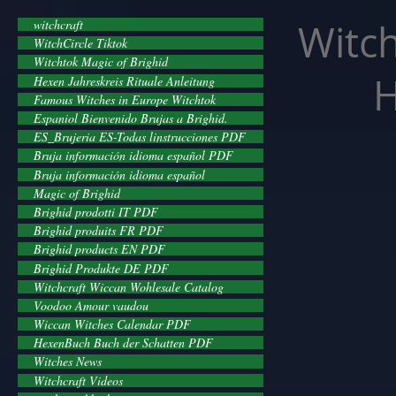
facebook-domain-verification=cvcpizmtgksq5fcmew8rd7c26oubyk
Witch
witchcraft
WitchCircle Tiktok
Witchtok Magic of Brighid
H
Hexen Jahreskreis Rituale Anleitung
Famous Witches in Europe Witchtok
Espaniol Bienvenido Brujas a Brighid.
ES_Brujeria ES-Todas linstrucciones PDF
Bruja información idioma español PDF
Bruja información idioma español
Magic of Brighid
Brighid prodotti IT PDF
Brighid produits FR PDF
Brighid products EN PDF
Brighid Produkte DE PDF
Witchcraft Wiccan Wohlesale Catalog
Voodoo Amour vaudou
Wiccan Witches Calendar PDF
HexenBuch Buch der Schatten PDF
Witches News
Witchcraft Videos