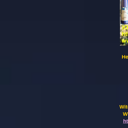
He
Wit
Wi
h