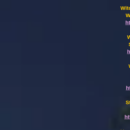
Wit
W
h
W
h
h
S
h