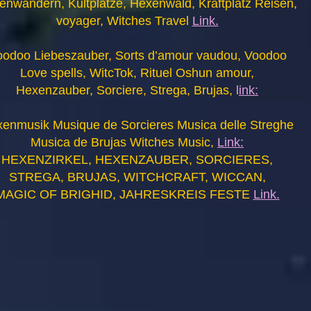
enwandern, Kultplätze, Hexenwald, Kraftplatz Reisen,
voyager, Witches Travel
Link.
oodoo Liebeszauber, Sorts d’amour vaudou, Voodoo
Love spells, WitcTok, Rituel Oshun amour,
Hexenzauber, Sorciere, Strega, Brujas,
l
ink:
enmusik Musique de Sorcieres Musica delle Streghe
Musica de Brujas Witches Music,
Link:
HEXENZIRKEL, HEXENZAUBER, SORCIERES,
STREGA, BRUJAS, WITCHCRAFT, WICCAN,
MAGIC OF BRIGHID, JAHRESKREIS FESTE
Link.