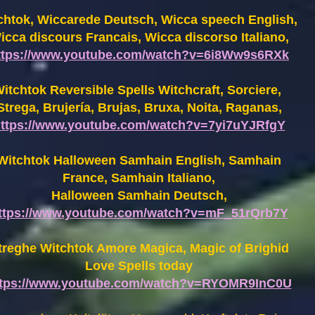
chtok, Wiccarede Deutsch, Wicca speech English,
icca discours Francais, Wicca discorso Italiano,
ttps://www.youtube.com/watch?v=6i8Ww9s6RXk
itchtok Reversible Spells Witchcraft, Sorciere,
Strega, Brujería, Brujas, Bruxa, Noita, Raganas,
ttps://www.youtube.com/watch?v=7yi7uYJRfgY
Witchtok Halloween Samhain English, Samhain
France,
Samhain Italiano,
Halloween Samhain Deutsch,
ttps://www.youtube.com/watch?v=mF_51rQrb7Y
treghe Witchtok Amore Magica, Magic of Brighid
Love Spells today
ttps://www.youtube.com/watch?v=RYOMR9InC0U