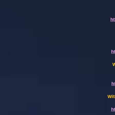
h
h
W
h
Wit
h