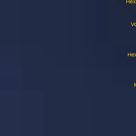
Hex
V
Hex