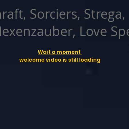
raft, Sorciers, Strega,
exenzauber, Love Spe
Wait a moment
welcome video is still loading