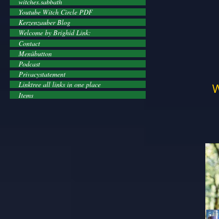
witches.sabbath
Youtube Witch Circle PDF
Kerzenzauber Blog
Welcome by Brighid Link:
Contact
Menübutton
Podcast
Privacystatement
Linktree all links in one place
W
Items